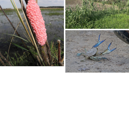
Ignasi Ripoll es zoólogo. Trabajó 
durante años en acuicultura, 
adquiriendo experiencia en los 
ecosistemas del humedal, su cultura y 
su sociedad, lo que le fue útil para 
trabajar en la Oficina técnica de 
SEO/BirdLife en el Delta desde el 2000, 
de la cual fue responsable (2005-2016) 
desarrollando programas de 
conservación y uso público en las 
reservas de SEO en el Delta, además de 
representando un papel muy activo de 
esta organización en la defensa de este 
espacio.