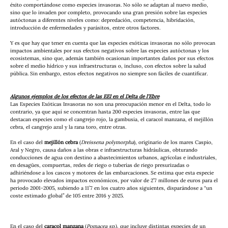
éxito comportándose como especies invasoras. No sólo se adaptan al nuevo medio, 
sino que lo invaden por completo, provocando una gran presión sobre las especies 
autóctonas a diferentes niveles como: depredación, competencia, hibridación, 
introducción de enfermedades y parásitos, entre otros factores.
Y es que hay que tener en cuenta que las especies exóticas invasoras no sólo provocan 
impactos ambientales por sus efectos negativos sobre las especies autóctonas y los 
ecosistemas, sino que, además también ocasionan importantes daños por sus efectos 
sobre el medio hídrico y sus infraestructuras o, incluso, con efectos sobre la salud 
pública. Sin embargo, estos efectos negativos no siempre son fáciles de cuantificar.
Algunos ejemplos de los efectos de las EEI en el Delta de l’Ebre
Las Especies Exóticas Invasoras no son una preocupación menor en el Delta, todo lo 
contrario, ya que aquí se concentran hasta 200 especies invasoras, entre las que 
destacan especies como el cangrejo rojo, la gambusia, el caracol manzana, el mejillón 
cebra, el cangrejo azul y la rana toro, entre otras. 
En el caso del 
mejillón cebra
 (
Dreissena polymorpha
), originario de los mares Caspio, 
Aral y Negro, causa daños a las obras e infraestructuras hidráulicas, obturando 
conducciones de agua con destino a abastecimientos urbanos, agrícolas e industriales, 
en desagües, compuertas, redes de riego o tuberías de riego presurizadas o 
adhiriéndose a los cascos y motores de las embarcaciones. Se estima que esta especie 
ha provocado elevados impactos económicos, por valor de 2’7 millones de euros para el 
periodo 2001-2005, subiendo a 11’7 en los cuatro años siguientes, disparándose a “un 
coste estimado global” de 105 entre 2016 y 2025.
En el caso del 
caracol manzana
 (
Pomacea sp
.), que incluye distintas especies de un 