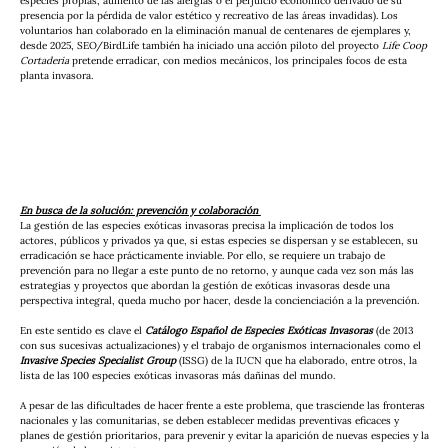
especies propias, aumento de las alergias o el perjuicio económico derivado de su 
presencia por la pérdida de valor estético y recreativo de las áreas invadidas). Los 
voluntarios han colaborado en la eliminación manual de centenares de ejemplares y, 
desde 2025, SEO/BirdLife también ha iniciado una acción piloto del proyecto 
Life Coop 
Cortaderia
 pretende erradicar, con medios mecánicos, los principales focos de esta 
planta invasora.
En busca de la solución: prevención y colaboración 
La gestión de las especies exóticas invasoras precisa la implicación de todos los 
actores, públicos y privados ya que, si estas especies se dispersan y se establecen, su 
erradicación se hace prácticamente inviable. Por ello, se requiere un trabajo de 
prevención para no llegar a este punto de no retorno, y aunque cada vez son más las 
estrategias y proyectos que abordan la gestión de exóticas invasoras desde una 
perspectiva integral, queda mucho por hacer, desde la concienciación a la prevención. 
En este sentido es clave el 
Catálogo Español de Especies Exóticas Invasoras
 (de 2013 
con sus sucesivas actualizaciones) y el trabajo de organismos internacionales como el 
Invasive Species Specialist
Group
 (ISSG) de la IUCN que ha elaborado, entre otros, la 
lista de las 100 especies exóticas invasoras más dañinas del mundo. 
A pesar de las dificultades de hacer frente a este problema, que trasciende las fronteras 
nacionales y las comunitarias, se deben establecer medidas preventivas eficaces y 
planes de gestión prioritarios, para prevenir y evitar la aparición de nuevas especies y la 