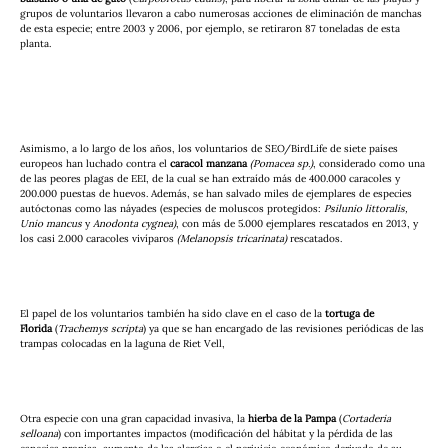
grupos de voluntarios llevaron a cabo numerosas acciones de eliminación de manchas 
de esta especie; entre 2003 y 2006, por ejemplo, se retiraron 87 toneladas de esta 
planta. 
Asimismo, a lo largo de los años, los voluntarios de SEO/BirdLife de siete países 
europeos han luchado contra el 
caracol manzana
(Pomacea sp.)
, considerado como una 
de las peores plagas de EEI, de la cual se han extraído más de 400.000 caracoles y 
200.000 puestas de huevos. Además, se han salvado miles de ejemplares de especies 
autóctonas como las náyades (especies de moluscos protegidos: 
Psilunio littoralis, 
Unio mancus
 y 
Anodonta cygnea)
, con más de 5.000 ejemplares rescatados en 2013, y 
los casi 2.000 caracoles vivíparos 
(Melanopsis tricarinata)
 rescatados.
El papel de los voluntarios también ha sido clave en el caso de la 
tortuga de 
Florida
 (
Trachemys scripta
) ya que se han encargado de las revisiones periódicas de las 
trampas colocadas en la laguna de Riet Vell,
Otra especie con una gran capacidad invasiva, la 
hierba de la Pampa
 (
Cortaderia 
selloana
) con importantes impactos (modificación del hábitat y la pérdida de las 