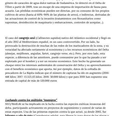
género de caracoles de agua dulce nativas de Sudamérica. Se detectó en el Delta de 
l’Ebre a partir de 2009, tras un escape de una empresa de importación de fauna para 
acuario. Las pérdidas económicas pueden ser directas, por su consumo de los propios 
cultivos de arroz (hasta al 60%-90% de las plantas de arroz), e indirectas, derivadas de 
las actuaciones de control de la invasión (tratamientos con fitosanitarios como 
saponinas, desinfección de maquinaria y embarcaciones, controles de acequias…).
El caso del 
cangrejo azul
 (
Callinectes sapidus
) nativo del Atlántico occidental y llegó en 
el año 2012 al Mediterráneo español, es un caso controvertido. Por un lado, ha 
provocado la destrucción de muchas de las redes de los mariscadores de la zona, y su 
voracidad ha afectado seriamente al ecosistema y a los recursos económicos del Delta 
(almejas, mejillones, anguilas, fartet, cangrejo verse, etc.). Pero, por otro lado, esta 
especie, a diferencia de las anteriores, puede consumirse por lo que ha pasado a ser 
explotado por el hombre y a ser un recurso económico. Este hecho ha generado un 
choque entre los intereses ambientales de conservación del Delta y su aprovechamiento 
con el beneficio económico que aporta. Así por ejemplo, datos de la cofradía de 
pescadores de La Ràpita indican que el número de capturas ha ido en augmento (2016: 
448 kilos; 2017: 13.323,65 kilos; 2018: 50.000 kilos) y que para 2018 han supuesto una 
entrada de capital de más de 120.000 euros
Luchando contra los múltiples “enemigos” 
SEO/BirdLife se ha implicado en la lucha contra las especies exóticas invasoras del 
delta, participando activamente en proyectos de seguimiento y control de varias de 
estas especies. Una de las primeras especies contra la que actuó, ya desde 2002, fue 
bálsamo o uña de gato
 (
Carpobrotus edulis
), para liberar la zona dunar de las playas y 