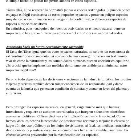
el simple hecho de pasear los perros sueltos en estos espacios. 
Todas ellas, si no respetan la normativa (zonas o épocas restringidas…), pueden poner 
en jaque el frágil ecosistema de estos pequeños espacios y poner en peligro especies 
muy delicadas como pueden ser el urogallo, la perdiz nival, o diferentes especies de 
rapaces o especies acuáticas.
En definitiva, pues, cualquiera de nuestras actividades en el medio natural tiene un 
impacto que hay que minimizar para preservar el entorno y sus valores naturales. 
Avanzando hacia un futuro necesariamente sostenible
El Delta de l’Ebre, igual que los otros espacios naturales, no solo es un ecosistema de 
extraordinario valor ambiental, si no que debemos conseguir que sea un testimonio 
vivo de cómo la naturaleza y las comunidades humanas pueden coexistir en equilibrio. 
¡¡Es crucial que se implementen medidas de turismo sostenible para minimizar estos 
impactos negativos!!
Pero no todo depende de las decisiones y acciones de la industria turística, los propios 
viajeros y turistas también deben tomar conciencia de su responsabilidad y darse 
cuenta de la huella que genera su condición de turistas y actuar en favor del planeta y 
el turismo.
Pero proteger los espacios naturales, en general, exige mucho más que buenas 
intenciones y requiere de acciones coordinadas que integren soluciones científicas 
avanzadas, políticas públicas efectivas y la implicación activa de la sociedad. Como 
hemos visto, es notoria la necesidad de destinar más recursos y mejorar la eficacia de 
la gestión del uso público y de los flujos de visitantes. Al final, las medidas restrictivas 
de ordenación y planificación aparecen como única herramienta viable para frenar los 
efectos adversos provocados por la masificación de los espacios. 