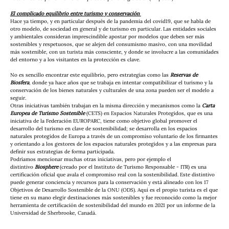
El complicado equilibrio entre turismo y conservación 
Hace ya tiempo, y en particular después de la pandemia del covid19, que se habla de 
otro modelo, de sociedad en general y de turismo en particular. Las entidades sociales 
y ambientales consideran imprescindible apostar por modelos que deben ser más 
sostenibles y respetuosos, que se alejen del consumismo masivo, con una movilidad 
más sostenible, con un turista más consciente, y donde se involucre a las comunidades 
del entorno y a los visitantes en la protección es clave. 
No es sencillo encontrar este equilibrio, pero estrategias como las 
Reservas de 
Biosfera
, donde ya hace años que se trabaja en intentar compatibilizar el turismo y la 
conservación de los bienes naturales y culturales de una zona pueden ser el modelo a 
seguir.  
Otras iniciativas también trabajan en la misma dirección y mecanismos como la 
Carta 
Europea de Turismo Sostenible
 (CETS) en Espacios Naturales Protegidos, que es una 
iniciativa de la Federación EUROPARC, tiene como objetivo global promover el 
desarrollo del turismo en clave de sostenibilidad; se desarrolla en los espacios 
naturales protegidos de Europa a través de un compromiso voluntario de los firmantes 
y orientando a los gestores de los espacios naturales protegidos y a las empresas para 
definir sus estrategias de forma participada.
Podríamos mencionar muchas otras iniciativas, pero por ejemplo el 
distintivo
Biosphere
 (creado por el Instituto de Turismo Responsable - ITR) es una 
certificación oficial que avala el compromiso real con la sostenibilidad. Este distintivo 
puede generar conciencia y recursos para la conservación y está alineado con los 17 
Objetivos de Desarrollo Sostenible de la ONU (ODS). Aquí es el propio turista es el que 
tiene en su mano elegir destinaciones más sostenibles y fue reconocido como la mejor 
herramienta de certificación de sostenibilidad del mundo en 2021 por un informe de la 
Universidad de Sherbrooke, Canadá. 