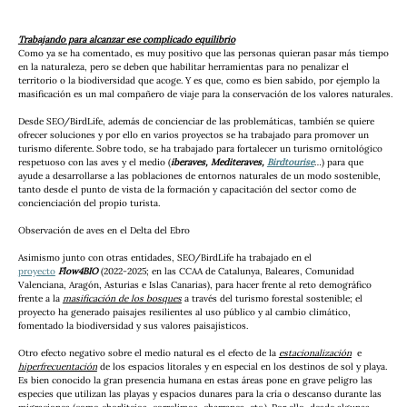
Trabajando para alcanzar ese complicado equilibrio
Como ya se ha comentado, es muy positivo que las personas quieran pasar más tiempo 
en la naturaleza, pero se deben que habilitar herramientas para no penalizar el 
territorio o la biodiversidad que acoge. Y es que, como es bien sabido, por ejemplo la 
masificación es un mal compañero de viaje para la conservación de los valores naturales.
Desde SEO/BirdLife, además de concienciar de las problemáticas, también se quiere 
ofrecer soluciones y por ello en varios proyectos se ha trabajado para promover un 
turismo diferente. Sobre todo, se ha trabajado para fortalecer un turismo ornitológico 
respetuoso con las aves y el medio (
iberaves, Mediteraves, 
Birdtourise
…) para que 
ayude a desarrollarse a las poblaciones de entornos naturales de un modo sostenible, 
tanto desde el punto de vista de la formación y capacitación del sector como de 
concienciación del propio turista.
Observación de aves en el Delta del Ebro
Asimismo junto con otras entidades, SEO/BirdLife ha trabajado en el 
proyecto
Flow4BIO 
(2022-2025; en las CCAA de Catalunya, Baleares, Comunidad 
Valenciana, Aragón, Asturias e Islas Canarias), para hacer frente al reto demográfico 
frente a la 
masificación de los bosques
 a través del turismo forestal sostenible; el 
proyecto ha generado paisajes resilientes al uso público y al cambio climático, 
fomentado la biodiversidad y sus valores paisajísticos.
Otro efecto negativo sobre el medio natural es el efecto de la 
estacionalización
  e 
hiperfrecuentación
 de los espacios litorales y en especial en los destinos de sol y playa. 
Es bien conocido la gran presencia humana en estas áreas pone en grave peligro las 
especies que utilizan las playas y espacios dunares para la cría o descanso durante las 