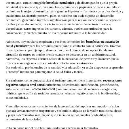
Por un lado, está el innegable 
beneficio
económico
 y de dinamización que la propia 
actividad genera dado que, para muchas comunidades pequeñas de todo el mundo, el 
turismo es la mejor oportunidad para generar ingresos y mantener sus estilos de vida y 
tradiciones. En sentido positivo, pues, el turismo sin duda supone un desarrollo 
económico, generando ingresos significativos para la región, beneficiando a negocios 
locales y creando empleos, un efecto especialmente sensible en áreas rurales o 
despobladas. Estos ingresos del turismo, además, pueden ser utilizados para la 
conservación y mantenimiento de los espacios naturales o la biodiversidad.
Asimismo, hoy en día ya empiezan a ser bien conocidos los 
beneficios en materia de 
salud y bienestar
 para las personas que supone el contacto con la naturaleza. Diversas 
investigaciones, por ejemplo, demuestran que el tiempo de recuperación de una 
situación de estrés es mucho menor cuando se desarrolla en un ambiente natural. 
Asimismo, los expertos afirman acerca de la necesidad de permitir y favorecer que la 
infancia mantenga una dosis diaria de contacto con la naturaleza. 
Por todo ello, profesionales de la sanidad y la educación ya están dispuestos a aprender 
a “recetar” naturaleza para mejorar la salud física y mental.
Sin embargo, como contrapartida el turismo también tiene importantes 
repercusiones 
negativas tanto a nivel social 
(urbanismo desenfrenado, masificación, gentrificación, 
subida de precios…) 
como ambiental
 (contaminación, uso de recursos energéticos, 
hídricos, generación de residuos asociados, efectos negativos sobre la biodiversidad, 
estacionalidad...). 
Y por ello debemos ser conscientes de la necesidad de impulsar un modelo turístico 
que sea verdaderamente respetuoso y sostenible, alejado de la visión tradicional de sol 
y playa o de “cuantos más mejor” que a menudo se nos inculca desde diferentes 
estamentos de la sociedad. 
Ruta en barco por el río Ebro impulsado por energía solar (Amposta)