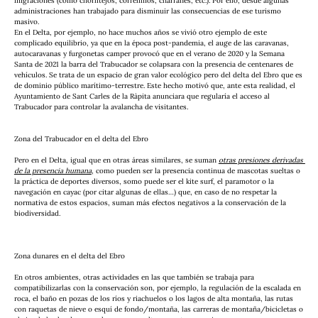
migraciones (como chorlitejos, correlimos, charranes, etc.). Por ello, desde algunas 
administraciones han trabajado para disminuir las consecuencias de ese turismo 
masivo.
En el Delta, por ejemplo, no hace muchos años se vivió otro ejemplo de este 
complicado equilibrio, ya que en la época post-pandemia, el auge de las caravanas, 
autocaravanas y furgonetas camper provocó que en el verano de 2020 y la Semana 
Santa de 2021 la barra del Trabucador se colapsara con la presencia de centenares de 
vehículos. Se trata de un espacio de gran valor ecológico pero del delta del Ebro que es 
de dominio público marítimo-terrestre. Este hecho motivó que, ante esta realidad, el 
Ayuntamiento de Sant Carles de la Ràpita anunciara que regularía el acceso al 
Trabucador para controlar la avalancha de visitantes.
Zona del Trabucador en el delta del Ebro
Pero en el Delta, igual que en otras áreas similares, se suman 
otras presiones derivadas 
de la presencia humana
, como pueden ser la presencia continua de mascotas sueltas o 
la práctica de deportes diversos, somo puede ser el kite surf, el paramotor o la 
navegación en cayac (por citar algunas de ellas…) que, en caso de no respetar la 
normativa de estos espacios, suman más efectos negativos a la conservación de la 
biodiversidad. 
Zona dunares en el delta del Ebro
En otros ambientes, otras actividades en las que también se trabaja para 
compatibilizarlas con la conservación son, por ejemplo, la regulación de la escalada en 
roca, el baño en pozas de los ríos y riachuelos o los lagos de alta montaña, las rutas 
con raquetas de nieve o esquí de fondo/montaña, las carreras de montaña/bicicletas o 