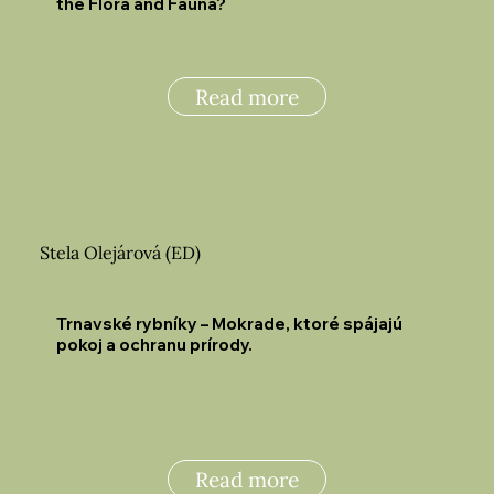
the Flora and Fauna?
Read more
Stela Olejárová (ED)
Trnavské rybníky – Mokrade, ktoré spájajú
pokoj a ochranu prírody.
Read more