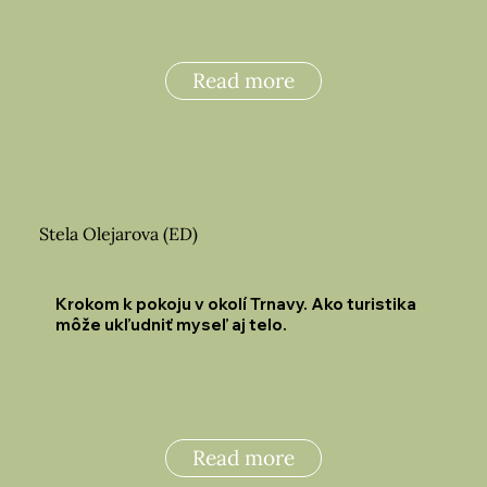
Read more
Stela Olejarova (ED)
Krokom k pokoju v okolí Trnavy. Ako turistika
môže ukľudniť myseľ aj telo.
Read more